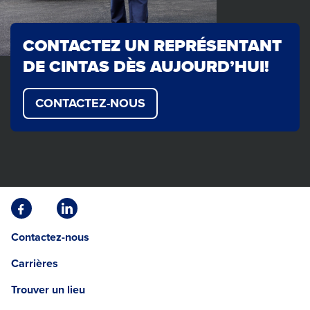
CONTACTEZ UN REPRÉSENTANT
DE CINTAS DÈS AUJOURD’HUI!
CONTACTEZ-NOUS
Facebook
Linkedin
Opens
Opens
Contactez-nous
in
in
a
a
Carrières
new
new
window.
window.
Trouver un lieu