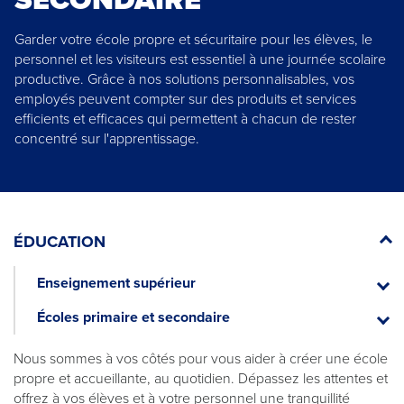
Garder votre école propre et sécuritaire pour les élèves, le
personnel et les visiteurs est essentiel à une journée scolaire
productive. Grâce à nos solutions personnalisables, vos
employés peuvent compter sur des produits et services
efficients et efficaces qui permettent à chacun de rester
concentré sur l'apprentissage.
ÉDUCATION
Enseignement supérieur
Ensei
supéri
Écoles primaire et secondaire
Écoles
primai
et
Nous sommes à vos côtés pour vous aider à créer une école
second
propre et accueillante, au quotidien. Dépassez les attentes et
offrez à vos élèves et à votre personnel une tranquillité