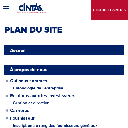
Skip
to
Basculer
CONTACTEZ-NOUS
Main
la
navigation
Content
principale
PLAN DU SITE
Accueil
À propos de nous
Qui nous sommes
Chronologie de l'entreprise
Relations avec les investisseurs
Gestion et direction
Carrières
Fournisseur
Inscription au rang des fournisseurs généraux