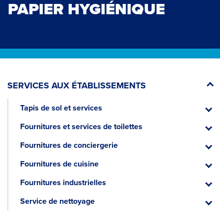
PAPIER HYGIÉNIQUE
SERVICES AUX ÉTABLISSEMENTS
Tapis de sol et services
Tapis
de
Fournitures et services de toilettes
sol
Fourni
et
et
Fournitures de conciergerie
servic
servic
Fourni
de
de
Fournitures de cuisine
toilett
concie
Fourni
de
Fournitures industrielles
cuisin
Fourni
industr
Service de nettoyage
Servic
de