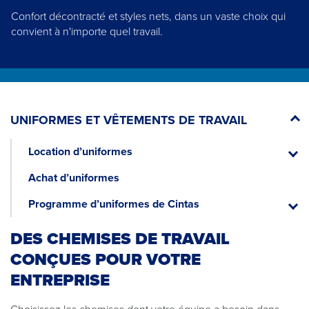
Confort décontracté et styles nets, dans un vaste choix qui
convient à n'importe quel travail.
UNIFORMES ET VÊTEMENTS DE TRAVAIL
Location d’uniformes
Locati
d’unif
Achat d’uniformes
Programme d’uniformes de Cintas
Progr
d’unif
DES CHEMISES DE TRAVAIL
de
Cintas
CONÇUES POUR VOTRE
ENTREPRISE