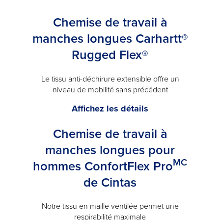
Chemise de travail à
manches longues Carhartt®
Rugged Flex®
Le tissu anti-déchirure extensible offre un
niveau de mobilité sans précédent
Chemise
Affichez les détails
de
Chemise de travail à
travail
à
manches longues pour
manches
MC
hommes ConfortFlex Pro
longues
de Cintas
Carhartt®
Rugged
Flex®
Notre tissu en maille ventilée permet une
respirabilité maximale
-