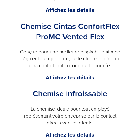
will
Chemise
Affichez les détails
open
de
a
Chemise Cintas ConfortFlex
travail
modal
à
ProMC Vented Flex
manches
longues
Conçue pour une meilleure respirabilité afin de
pour
réguler la température, cette chemise offre un
hommes
ultra confort tout au long de la journée.
ConfortFlex
Chemise
Affichez les détails
Pro<sup>MC</sup
Cintas
de
Chemise infroissable
ConfortFlex
Cintas
ProMC
-
Vented
La chemise idéale pour tout employé
will
représentant votre entreprise par le contact
Flex
open
direct avec les clients.
-
a
will
Chemise
Affichez les détails
modal
open