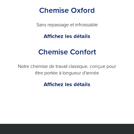
infroissable
a
Chemise Oxford
-
modal
will
open
Sans repassage et infroissable
a
Chemise
Affichez les détails
modal
Oxford
Chemise Confort
-
will
open
Notre chemise de travail classique, conçue pour
être portée à longueur d'année
a
modal
Chemise
Affichez les détails
Confort
-
will
open
a
modal