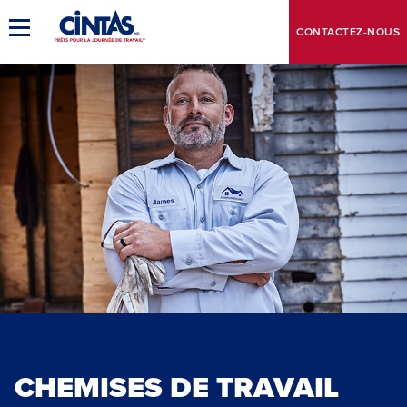
Skip
to
CONTACTEZ-NOUS
Basculer
Main
la
navigation
Content
principale
CHEMISES DE TRAVAIL